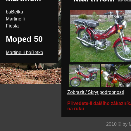
baBetka
Martinelli
Fiesta
Moped 50
Martinelli baBetka
Zobrazit / Skryt podrobnosti
Přivedete-li dalšího zákazníka
na ruku
2010 © by M