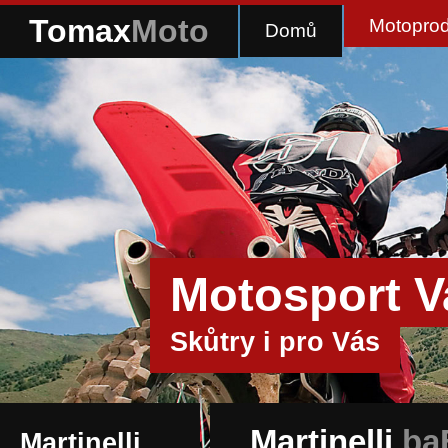
Tomax
Moto
Motoprod
Domů
Motosport V
Skůtry i pro Vás
Martinelli
ba
Martinelli