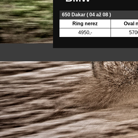
650 Dakar ( 04 až 08 )
Ring nerez
Oval 
4950,-
570