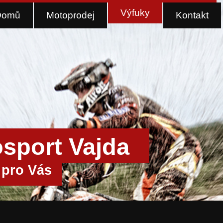
Výfuky
Domů
Motoprodej
Kontakt
sport Vajda
 pro Vás