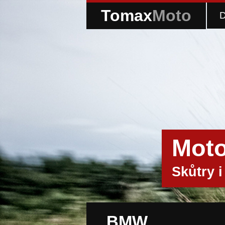
Tomax
Moto
Moto
Skůtry i
BMW