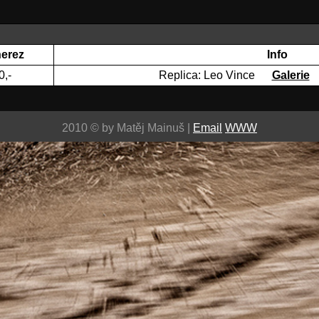
nerez
Info
0,-
Replica: Leo Vince
Galerie
2010 © by Matěj Mainuš |
Email
WWW